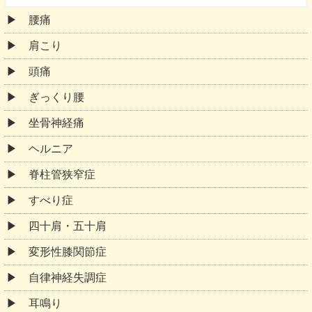
腰痛
肩こり
頭痛
ぎっくり腰
坐骨神経痛
ヘルニア
脊柱管狭窄症
すべり症
四十肩・五十肩
変形性膝関節症
自律神経失調症
耳鳴り